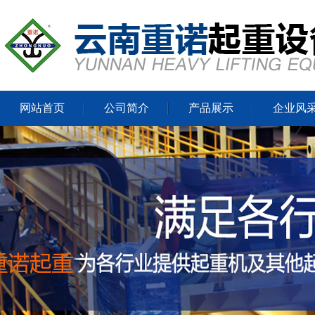
网站首页
公司简介
产品展示
企业风