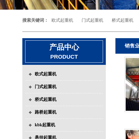
搜索关键词：
欧式起重机
|
门式起重机
|
桥式起重机
升降货梯
|
液压平台
|
电动葫芦
|
产品中心
销售
PRODUCT
欧式起重机
门式起重机
桥式起重机
路桥起重机
kbk起重机
悬挂起重机