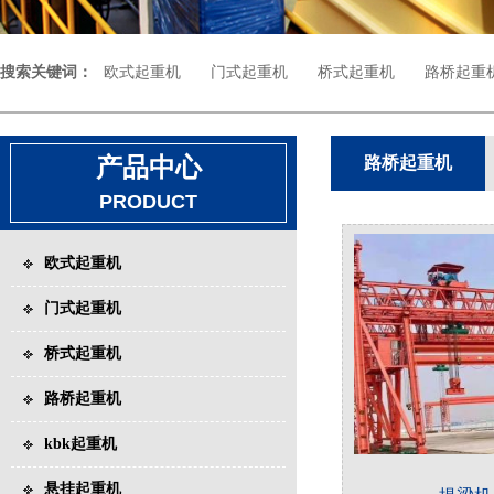
搜索关键词：
欧式起重机
|
门式起重机
|
桥式起重机
|
路桥起重
升降货梯
|
液压平台
|
电动葫芦
|
产品中心
路桥起重机
PRODUCT
欧式起重机
门式起重机
桥式起重机
路桥起重机
kbk起重机
悬挂起重机