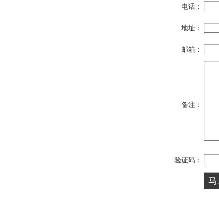
电话：
地址：
邮箱：
备注：
验证码：