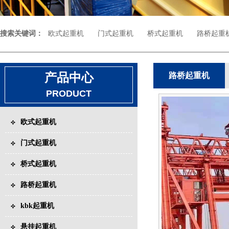
搜索关键词：
欧式起重机
|
门式起重机
|
桥式起重机
|
路桥起重
升降货梯
|
液压平台
|
电动葫芦
|
产品中心
路桥起重机
PRODUCT
欧式起重机
门式起重机
桥式起重机
路桥起重机
kbk起重机
悬挂起重机