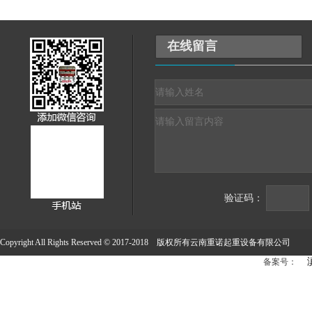
在线留言
验证码：
Copyright All Rights Reserved © 2017-2018 版权所有云南重诺起重设备有限公司
备案号：