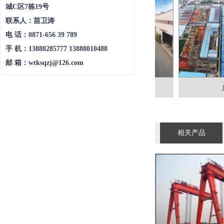
城C区7栋19号
联系人：苗卫涛
电 话：0871-656 39 789
手 机：13888285777 13888010488
邮 箱：wtksqzj@126.com
厂区风采
厂区
相关产品