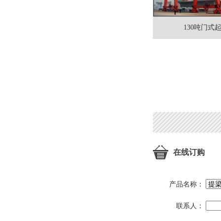
130吨门式
在线订购
产品名称：
联系人：