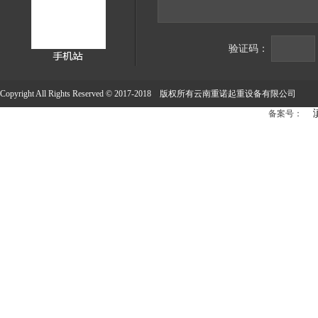
验证码：
Copyright All Rights Reserved © 2017-2018 版权所有云南重诺起重设备有限公司
备案号：