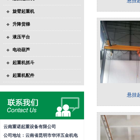
悬挂
旋臂起重机
升降货梯
液压平台
电动葫芦
起重机抓斗
起重机配件
悬挂
云南重诺起重设备有限公司
公司地址：云南省昆明市华洋五金机电