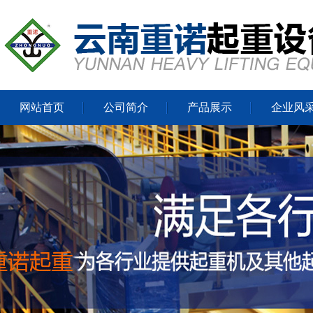
网站首页
公司简介
产品展示
企业风