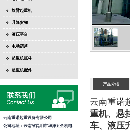
旋臂起重机
升降货梯
液压平台
电动葫芦
起重机抓斗
起重机配件
产品介绍
云南重诺
重机、悬
云南重诺起重设备有限公司
车、液压
公司地址：云南省昆明市华洋五金机电