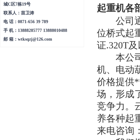
城C区7栋19号
起重机各
联系人：苗卫涛
公司通过了
电 话：0871-656 39 789
位桥式起
手 机：13888285777 13888010488
邮 箱：wtksqzj@126.com
证.320
本公司*
机、电动
价格提供*
场，形成
竞争力。云
养各种起重
来电咨询：13